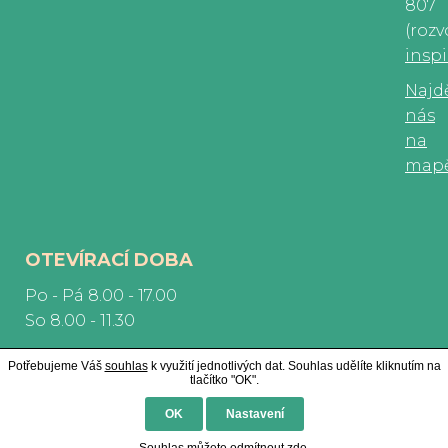
807
(rozv
insp
Najd
nás
na
map
OTEVÍRACÍ DOBA
Po - Pá 8.00 - 17.00
So 8.00 - 11.30
Potřebujeme Váš
souhlas
k využití jednotlivých dat. Souhlas udělíte kliknutím na
tlačítko "OK".
OK
Nastavení