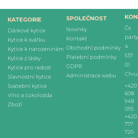
KON
SPOLEČNOST
KATEGORIE
Čs.
Novinky
Dárkové kytice
part
Kontakt
Kytice k svátku
4
Obchodní podmínky
Kytice k narozeninám
537
Platební podmínky
Kytice z lásky
01
GDPR
Kytice pro radost
Chru
Administrace webu
Slavnostní kytice
+420
Svatební kytice
608
Víno a čokoloáda
948
Zboží
095
+420
777
720