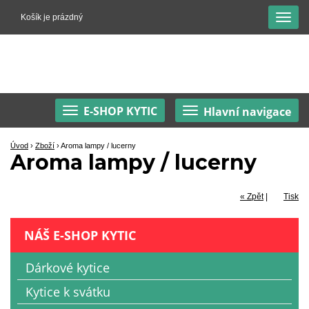
Košík je prázdný
E-SHOP KYTIC
Hlavní navigace
Úvod
›
Zboží
›
Aroma lampy / lucerny
Aroma lampy / lucerny
« Zpět
|
Tisk
NÁŠ E-SHOP KYTIC
Dárkové kytice
Kytice k svátku