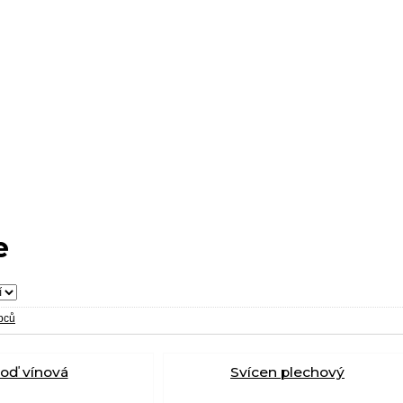
e
obců
oď vínová
Svícen plechový