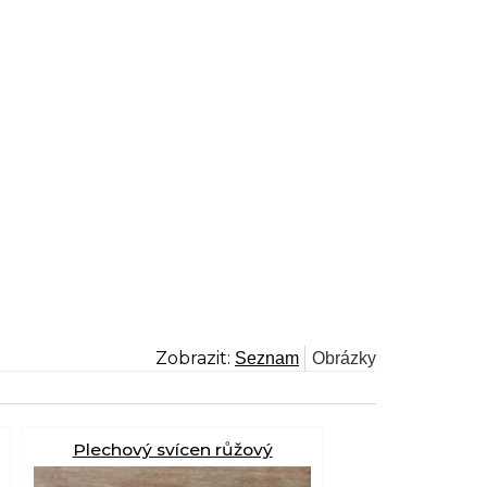
Zobrazit:
Plechový svícen růžový