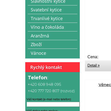
Slavnostní kytice
Svatební kytice
Trvanlivé kytice
Víno a čokoláda
Aranžmá
Zboží
Vánoce
Cena:
Detail »
Rychlý kontakt
Telefon
:
+420 608 948 095
Věnec 
+420 777 720 807 (rozvoz)
Váš kontakt (e-mail nebo telefon):