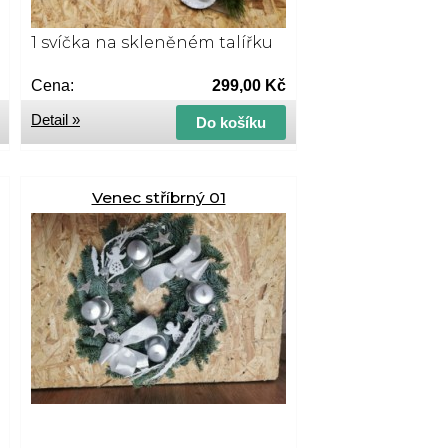
1 svíčka na skleněném talířku
Cena:
299,00 Kč
Detail »
Do košíku
Venec stříbrný 01