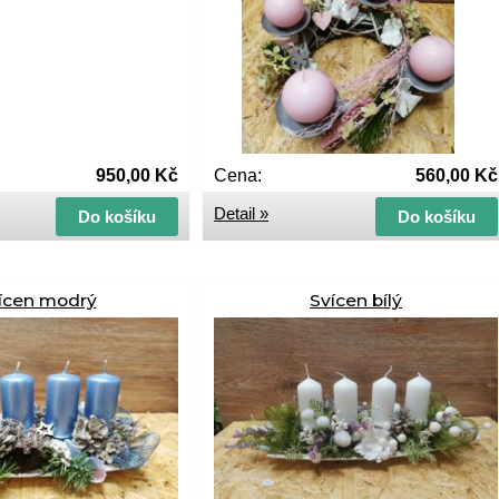
950,00 Kč
Cena:
560,00 Kč
Detail »
Do košíku
Do košíku
ícen modrý
Svícen bílý