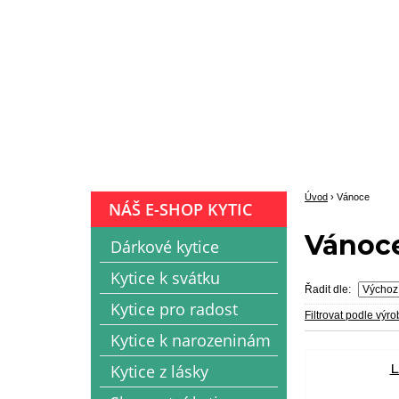
Úvod
›
Vánoce
NÁŠ E-SHOP KYTIC
Vánoc
Dárkové kytice
Kytice k svátku
Řadit dle:
Kytice pro radost
Filtrovat podle výr
Kytice k narozeninám
L
Kytice z lásky