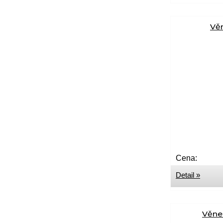
Vě
Cena:
Detail »
Věne