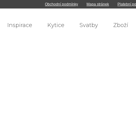
Obchodní podmínky
Mapa stránek
Platební p
Inspirace
Kytice
Svatby
Zboží