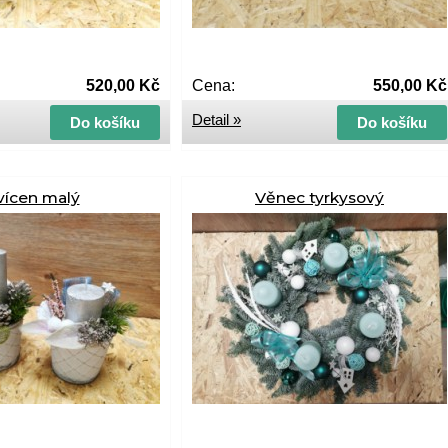
520,00 Kč
Cena:
550,00 Kč
Detail »
Do košíku
Do košíku
vícen malý
Věnec tyrkysový