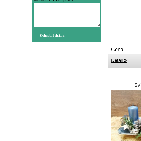
Váš dotaz nebo zpráva:
Odeslat dotaz
Cena:
Detail »
Sv