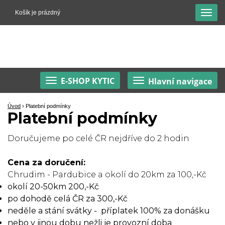
Košík je prázdný
E-SHOP KYTIC
Hlavní navigace
Úvod
›
Platební podmínky
Platební podmínky
Doručujeme po celé ČR nejdříve do 2 hodin
Cena za doručení:
Chrudim - Pardubice a okolí do 20km za 100,-Kč
okolí 20-50km 200,-Kč
po dohodě celá ČR za 300,-Kč
neděle a stání svátky - příplatek 100% za donášku
nebo v jinou dobu nežli je provozní doba