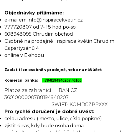
Objednávky přijímáme:
e-mailem
info@inspiracekvetin.cz
777720807 od 7- 18 hod po-so
608948095 Chrudim obchod
Osobně na prodejně Inspirace květin Chrudim
Čs.partyzánů 4
online v E-shopu
Zaplatit lze osobně v prodejně, nebo na náš účet
Komerční banka:
78-8194940207 / 0100
Platba ze zahraničí IBAN CZ
3601000000788194940207
SWIFT- KOMBCZPPXXX
Pro rychlé doručení je dobré uvést:
celou adresu ( město, ulice, číslo popisné)
zjistit si čas, kdy bude osoba doma