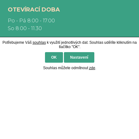
OTEVÍRACÍ DOBA
Po - Pá 8.00 - 17.00
So 8.00 - 11.30
Potřebujeme Váš
souhlas
k využití jednotlivých dat. Souhlas udělíte kliknutím na
tlačítko "OK".
OK
Nastavení
Souhlas můžete odmítnout
zde
.