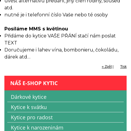
uvést alternativu předání, jiný člen rodiny, soused
atd.
nutné je i telefonní číslo Vaše nebo té osoby
Posíláme MMS s květinou
Přidáme do kytice VAŠE PŘÁNÍ stačí nám poslat
TEXT
Doručujeme i lahev vína, bombonieru, čokoládu,
dárek atd…
« Zpět
|
Tisk
NÁŠ E-SHOP KYTIC
Dárkové kytice
Kytice k svátku
Kytice pro radost
Kytice k narozeninám