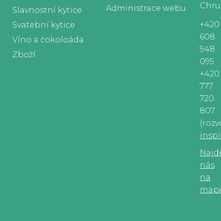
Chru
Administrace webu
Slavnostní kytice
+420
Svatební kytice
608
Víno a čokoloáda
948
Zboží
095
+420
777
720
807
(rozv
insp
Najd
nás
na
map