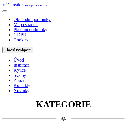
Váš košík
Košík je prázdný
Obchodní podmínky
Mapa stránek
Platební podmínky
GDPR
Cookies
Hlavní navigace
Úvod
Inspirace
Kytice
Svatby
Zboží
Kontakty
Novinky
KATEGORIE