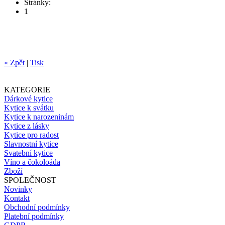
Stránky:
1
« Zpět
|
Tisk
KATEGORIE
Dárkové kytice
Kytice k svátku
Kytice k narozeninám
Kytice z lásky
Kytice pro radost
Slavnostní kytice
Svatební kytice
Víno a čokoloáda
Zboží
SPOLEČNOST
Novinky
Kontakt
Obchodní podmínky
Platební podmínky