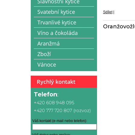
Slavnostní kytice
Svatební kytice
Sdílet
|
Trvanlivé kytice
Oranžovožl
Víno a čokoláda
Aranžmá
Zboží
Vánoce
Rychlý kontakt
Telefon
:
+420 608 948 095
+420 777 720 807 (rozvoz)
Váš kontakt (e-mail nebo telefon):