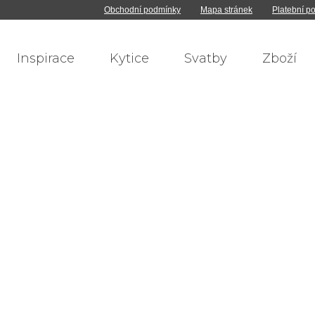
Obchodní podmínky
Mapa stránek
Platební p
Inspirace
Kytice
Svatby
Zboží