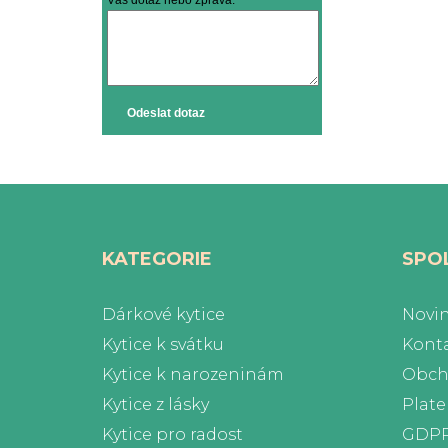
Váš dotaz nebo zpráva:
Odeslat dotaz
KATEGORIE
SPO
Dárkové kytice
Novi
Kytice k svátku
Kont
Kytice k narozeninám
Obch
Kytice z lásky
Plat
Kytice pro radost
GDP