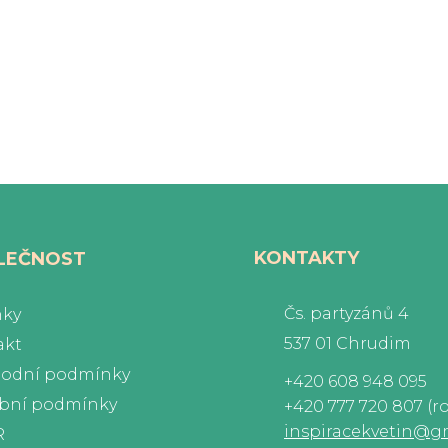
KONTAKTY
LEČNOST
Čs. partyzánů 4
nky
537 01 Chrudim
akt
odní podmínky
+420 608 948 095
ební podmínky
+420 777 720 807 (r
inspiracekvetin@g
R