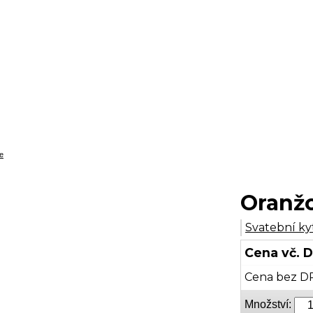
e
Oranž
Svatební ky
Cena vč. 
Cena bez D
Množství: