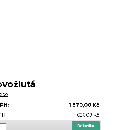
ovožlutá
tice
DPH:
1 870,00 Kč
PH:
1 626,09 Kč
Do košíku